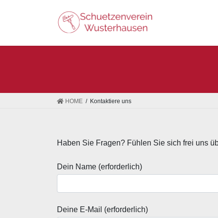
Skip
Skip
to
to
the
the
content
Navigation
HOME
Kontaktiere uns
Haben Sie Fragen? Fühlen Sie sich frei uns üb
Dein Name (erforderlich)
Deine E-Mail (erforderlich)