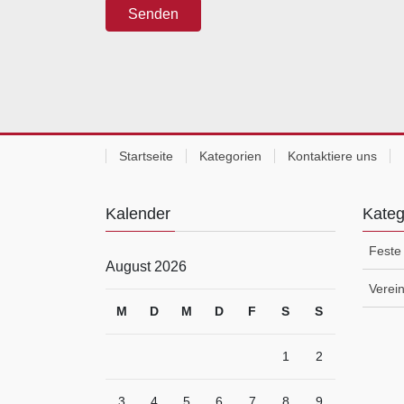
Startseite
Kategorien
Kontaktiere uns
Kalender
Kate
Feste
August 2026
Verei
M
D
M
D
F
S
S
1
2
3
4
5
6
7
8
9